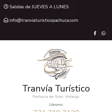
Saltar
Salidas de JUEVES A LUNES
al
contenido
info@tranviaturisticopachuca.com
(presiona
la
tecla
Intro)
Tranvía Turístico
Pachuca de Soto, Hidalgo
Llámanos