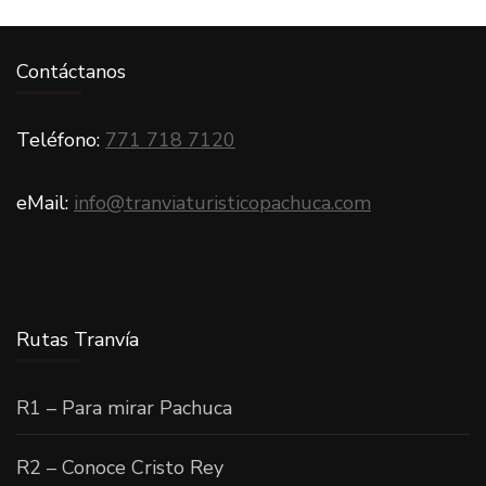
Contáctanos
Teléfono:
771 718 7120
eMail:
info@tranviaturisticopachuca.com
Rutas Tranvía
R1 – Para mirar Pachuca
R2 – Conoce Cristo Rey